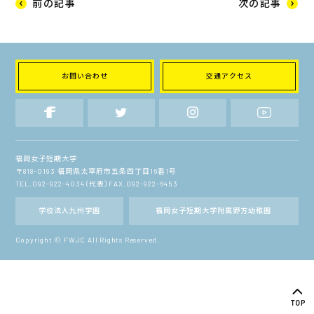
前の記事
次の記事
お問い合わせ
交通アクセス
福岡女子短期大学
〒818-0193 福岡県太宰府市五条四丁目16番1号
TEL.092-922-4034（代表）FAX.092-922-6453
学校法人九州学園
福岡女子短期大学附属野方幼稚園
Copyright © FWJC All Rights Reserved.